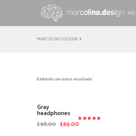
HO
MARCOLINO DESIGN
Exibindo um único resultado
Gray
headphones
Sale
O
O
£
98.00
£
65.00
Avaliação
4.50
preço
preço
de 5