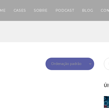
ME
CASES
SOBRE
PODCAST
BLOG
CON
Ordenação padrão
Úl